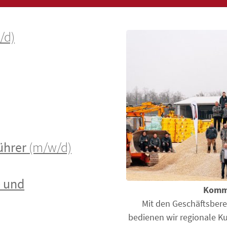
/d)
ührer
(m/w/d)
- und
Komm 
Mit den Geschäftsber
bedienen wir regionale K