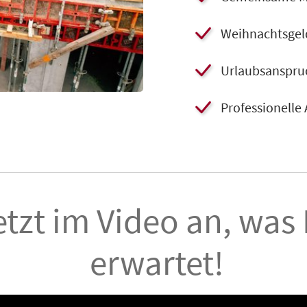
​​Weihnachtsgel
​Urlaubsanspru
​Professionelle
etzt im Video an, was
erwartet!