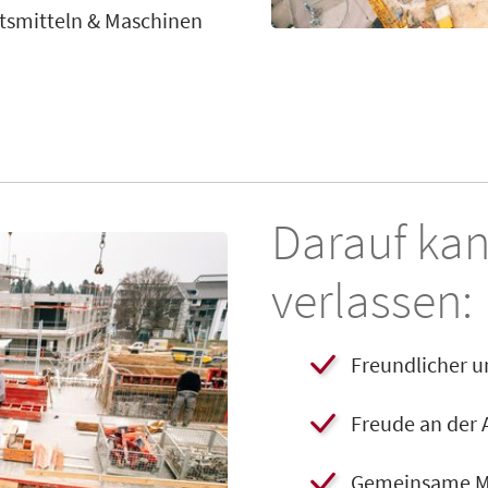
eitsmitteln & Maschinen
Darauf kan
verlassen:
Freundlicher 
​Freude an der 
​Gemeinsame M